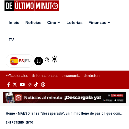
Inicio
Noticias
Cine
Loterías
Finanzas
TV
ES
|
EN
Nacionales
Internacionales
Economía
Entretenimiento
Deport
Home
-
MAESO lanza “desesperado”, un himno lleno de pasión que combina ritmos de reggaeton y flamenco
ENTRETENIMIENTO