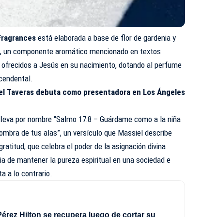
Fragrances
está elaborada a base de flor de gardenia y
o), un componente aromático mencionado en textos
s ofrecidos a Jesús en su nacimiento, dotando al perfume
cendental.
el Taveras debuta como presentadora en Los Ángeles
n lleva por nombre “Salmo 17:8 – Guárdame como a la niña
ombra de tus alas”, un versículo que Massiel describe
atitud, que celebra el poder de la asignación divina
cia de mantener la pureza espiritual en una sociedad e
a a lo contrario.
érez Hilton se recupera luego de cortar su