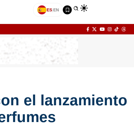
ES
|
EN
on el lanzamiento
perfumes