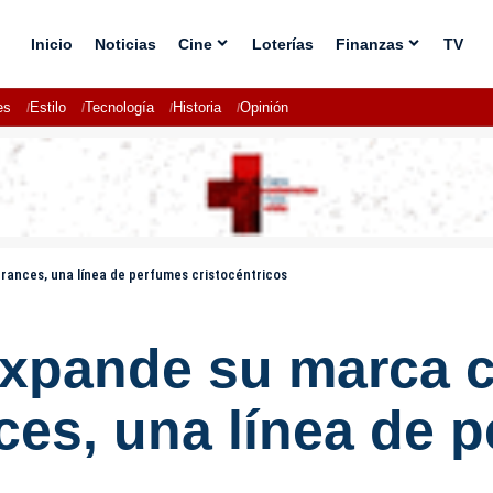
Inicio
Noticias
Cine
Loterías
Finanzas
TV
es
Estilo
Tecnología
Historia
Opinión
rances, una línea de perfumes cristocéntricos
expande su marca c
ces, una línea de 