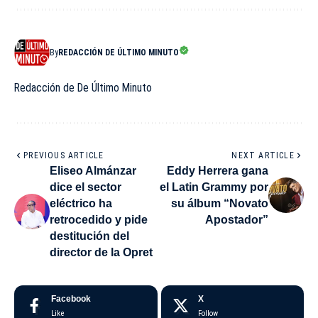
By
REDACCIÓN DE ÚLTIMO MINUTO
Redacción de De Último Minuto
PREVIOUS ARTICLE
NEXT ARTICLE
Eliseo Almánzar
Eddy Herrera gana
dice el sector
el Latin Grammy por
eléctrico ha
su álbum “Novato
retrocedido y pide
Apostador”
destitución del
director de la Opret
Facebook
X
Like
Follow