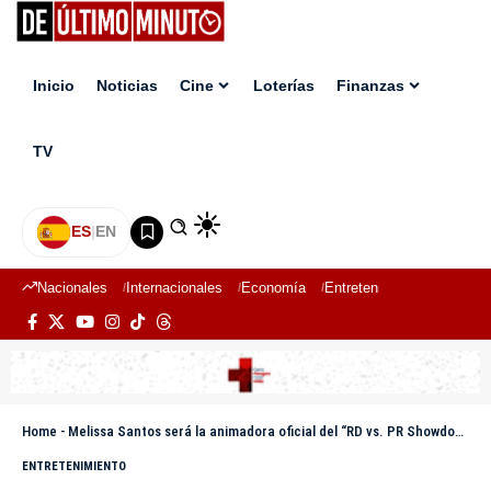
Inicio
Noticias
Cine
Loterías
Finanzas
TV
ES
|
EN
Nacionales
Internacionales
Economía
Entretenimiento
Deport
Home
-
Melissa Santos será la animadora oficial del “RD vs. PR Showdown” en el Citi Field de Nueva York
ENTRETENIMIENTO