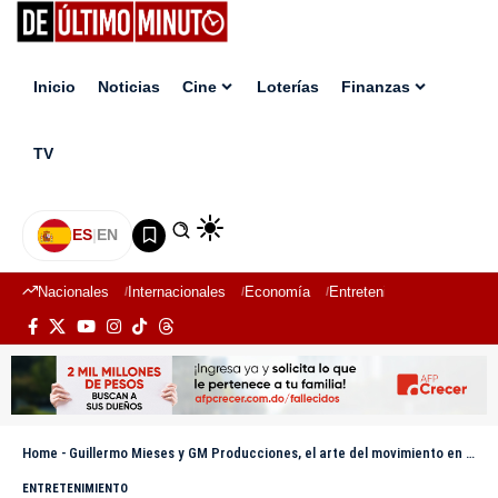
Inicio
Noticias
Cine
Loterías
Finanzas
TV
ES
|
EN
Nacionales
Internacionales
Economía
Entretenimiento
Deport
Home
-
Guillermo Mieses y GM Producciones, el arte del movimiento en el Miss RD Universo 2025
ENTRETENIMIENTO