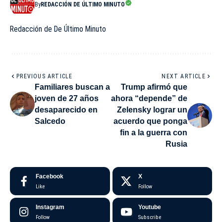
By
REDACCIÓN DE ÚLTIMO MINUTO
Redacción de De Último Minuto
PREVIOUS ARTICLE
NEXT ARTICLE
Familiares buscan a
Trump afirmó que
joven de 27 años
ahora “depende” de
desaparecido en
Zelensky lograr un
Salcedo
acuerdo que ponga
fin a la guerra con
Rusia
Facebook
X
Like
Follow
Instagram
Youtube
Follow
Subscribe