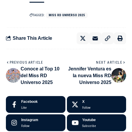
TAGGED:
MISS RD UNIVERSO 2025
Share This Article
PREVIOUS ARTICLE
NEXT ARTICLE
Conoce al Top 10
Jennifer Ventura es
del Miss RD
la nueva Miss RD
Universo 2025
Universo 2025
Facebook
X
Like
Follow
Instagram
Youtube
Follow
Subscribe