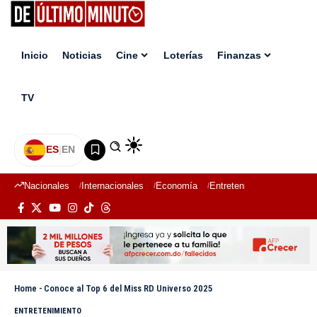
Inicio
Noticias
Cine
Loterías
Finanzas
TV
ES
|
EN
Nacionales
Internacionales
Economía
Entretenimiento
Deport
Home
-
Conoce al Top 6 del Miss RD Universo 2025
ENTRETENIMIENTO