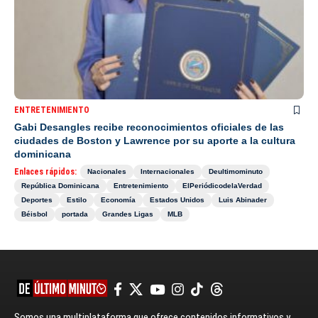
ENTRETENIMIENTO
Gabi Desangles recibe reconocimientos oficiales de las
ciudades de Boston y Lawrence por su aporte a la cultura
dominicana
Enlaces rápidos:
Nacionales
Internacionales
Deultimominuto
República Dominicana
Entretenimiento
ElPeriódicodelaVerdad
Deportes
Estilo
Economía
Estados Unidos
Luis Abinader
Béisbol
portada
Grandes Ligas
MLB
Somos una multiplataforma que ofrece contenidos informativos y