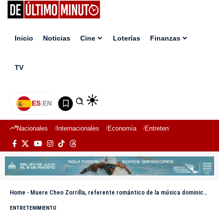
Inicio
Noticias
Cine
Loterías
Finanzas
TV
ES
|
EN
Nacionales
Internacionales
Economía
Entretenimiento
Deport
Home
-
Muere Cheo Zorrilla, referente romántico de la música dominicana y autor de éxitos globales
ENTRETENIMIENTO