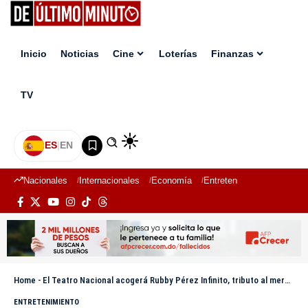
Inicio
Noticias
Cine
Loterías
Finanzas
TV
ES
|
EN
Nacionales
Internacionales
Economía
Entretenimiento
Deport
Home
-
El Teatro Nacional acogerá Rubby Pérez Infinito, tributo al merenguero eterno
ENTRETENIMIENTO