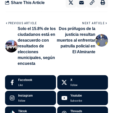
Share This Article
PREVIOUS ARTICLE
NEXT ARTICLE
Solo el 15.8% de los
Dos prófugos de la
ciudadanos está en
justicia resultan
desacuerdo con
muertos al enfrentar
resultados de
patrulla policial en
elecciones
El Almirante
municipales, según
encuesta
Facebook
X
Like
Follow
Instagram
Youtube
Follow
Subscribe
Tiktok
Threads