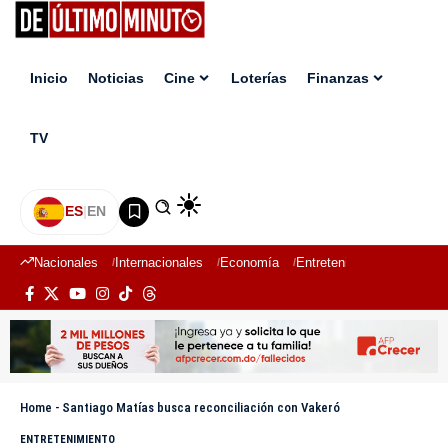
Inicio
Noticias
Cine
Loterías
Finanzas
TV
ES
|
EN
Nacionales
Internacionales
Economía
Entretenimiento
Deport
Home
-
Santiago Matías busca reconciliación con Vakeró
ENTRETENIMIENTO