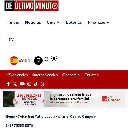
Inicio
Noticias
Cine
Loterías
Finanzas
TV
ES
|
EN
Nacionales
Internacionales
Economía
Entretenimiento
Deport
Home
-
Sebastián Yatra puso a vibrar el Centro Olímpico
ENTRETENIMIENTO