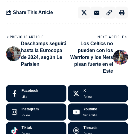
Share This Article
PREVIOUS ARTICLE
NEXT ARTICLE
Deschamps seguirá
Los Celtics no
hasta la Eurocopa
pueden con los
de 2024, según Le
Warriors y los Nets
Parisien
pisan fuerte en el
Este
Facebook
X
Like
Follow
Instagram
Youtube
Follow
Subscribe
Tiktok
Threads
Follow
Follow