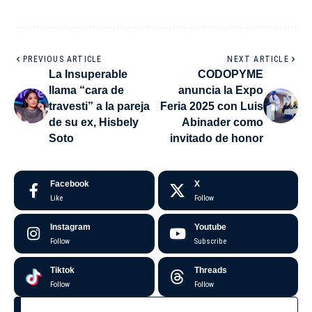
PREVIOUS ARTICLE
NEXT ARTICLE
La Insuperable
CODOPYME
llama “cara de
anuncia la Expo
travesti” a la pareja
Feria 2025 con Luis
de su ex, Hisbely
Abinader como
Soto
invitado de honor
Facebook
X
Like
Follow
Instagram
Youtube
Follow
Subscribe
Tiktok
Threads
Follow
Follow