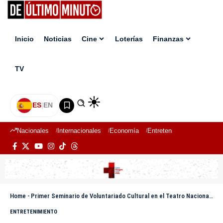
Inicio
Noticias
Cine
Loterías
Finanzas
TV
ES
|
EN
Nacionales
Internacionales
Economía
Entretenimiento
Deport
Home
-
Primer Seminario de Voluntariado Cultural en el Teatro Nacional concluye con éxito
ENTRETENIMIENTO