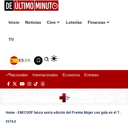
Inicio
Noticias
Cine
Loterías
Finanzas
TV
ES
|
EN
Nacionales
Internacionales
Economía
Entretenimiento
Deport
Home
-
ENECOOP lanza sexta edición del Premio Mujer con gala en el Teatro Nacional
ESTILO