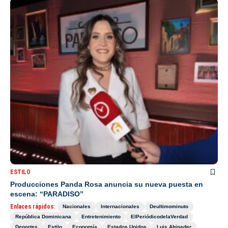
ESTILO
Producciones Panda Rosa anuncia su nueva puesta en
escena: “PARADISO”
Enlaces rápidos:
Nacionales
Internacionales
Deultimominuto
República Dominicana
Entretenimiento
ElPeriódicodelaVerdad
Deportes
Estilo
Economía
Estados Unidos
Luis Abinader