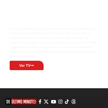
De Último Minuto TV
De Último Minuto Televisión se posiciona como un referente en la
comunicación informativa del país, destacándose por ofrecer
contenidos variados y de alta calidad que llegan a miles de
hogares dominicanos a través de múltiples plataformas. Este medio
combina la inmediatez de las noticias con análisis profundos y
programas especializados, adaptándose a las necesidades de una
audiencia diversa.
Ver TV