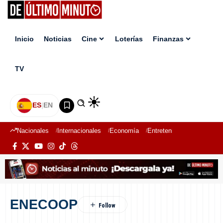
Inicio
Noticias
Cine
Loterías
Finanzas
TV
ES
|
EN
Nacionales
Internacionales
Economía
Entretenimiento
Deport
ENECOOP