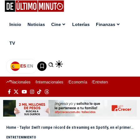
Inicio
Noticias
Cine
Loterías
Finanzas
TV
ES
|
EN
Nacionales
Internacionales
Economía
Entretenimiento
Deport
Home
-
Taylor Swift rompe récord de streaming en Spotify, en el primer día de estreno de su disco
ENTRETENIMIENTO