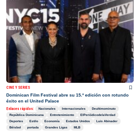
CINE Y SERIES
Dominican Film Festival abre su 15.ª edición con rotundo
éxito en el United Palace
Enlaces rápidos:
Nacionales
Internacionales
Deultimominuto
República Dominicana
Entretenimiento
ElPeriódicodelaVerdad
Deportes
Estilo
Economía
Estados Unidos
Luis Abinader
Béisbol
portada
Grandes Ligas
MLB