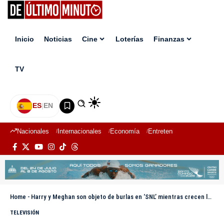
Inicio
Noticias
Cine
Loterías
Finanzas
TV
ES
|
EN
Nacionales
Internacionales
Economía
Entretenimiento
Deport
Home
-
Harry y Meghan son objeto de burlas en ‘SNL’ mientras crecen las tensiones con la familia real
TELEVISIÓN