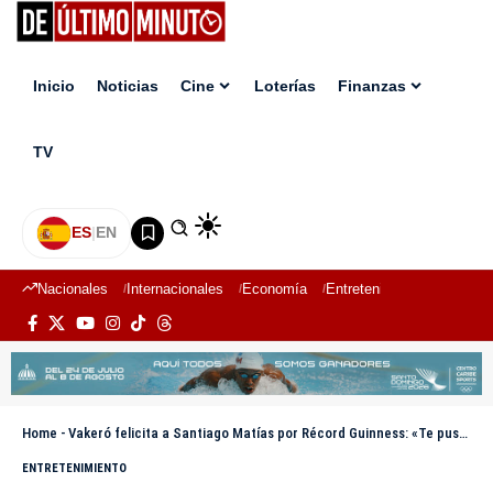
Inicio
Noticias
Cine
Loterías
Finanzas
TV
ES
|
EN
Nacionales
Internacionales
Economía
Entretenimiento
Deport
Home
-
Vakeró felicita a Santiago Matías por Récord Guinness: «Te puso en otro nivel»
ENTRETENIMIENTO