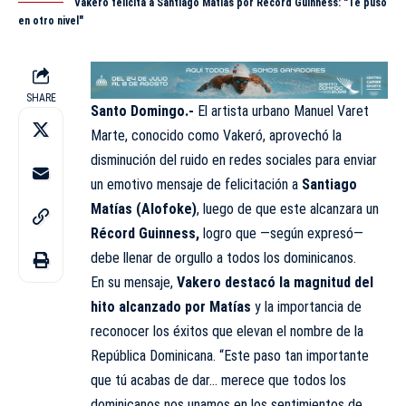
Vakeró felicita a Santiago Matías por Récord Guinness: "Te puso
en otro nivel"
SHARE
Santo Domingo.-
El artista urbano Manuel Varet
Marte, conocido como Vakeró, aprovechó la
disminución del ruido en redes sociales para enviar
un emotivo mensaje de felicitación a
Santiago
Matías (
Alofoke
)
, luego de que este alcanzara un
Récord Guinness
,
logro que —según expresó—
debe llenar de orgullo a todos los dominicanos.
En su mensaje,
Vakero destacó la magnitud del
hito alcanzado por Matías
y la importancia de
reconocer los éxitos que elevan el nombre de la
República Dominicana. “Este paso tan importante
que tú acabas de dar… merece que todos los
dominicanos nos unamos en los sentimientos de