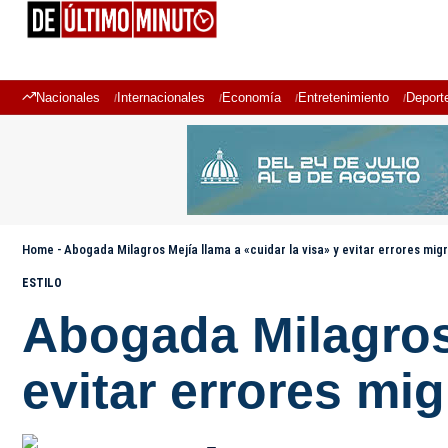
Nacionales
Internacionales
Economía
Entretenimiento
Deport
Home
-
Abogada Milagros Mejía llama a «cuidar la visa» y evitar errores mi
ESTILO
Abogada Milagros 
evitar errores mi