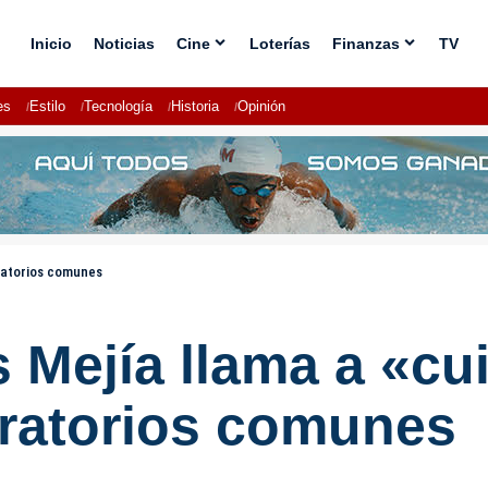
Inicio
Noticias
Cine
Loterías
Finanzas
TV
es
Estilo
Tecnología
Historia
Opinión
gratorios comunes
Mejía llama a «cui
gratorios comunes