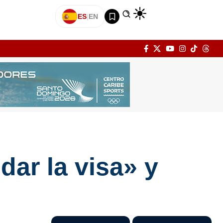
ES
|
EN
dar la visa» y