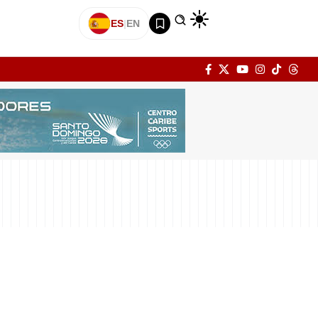
ES
|
EN