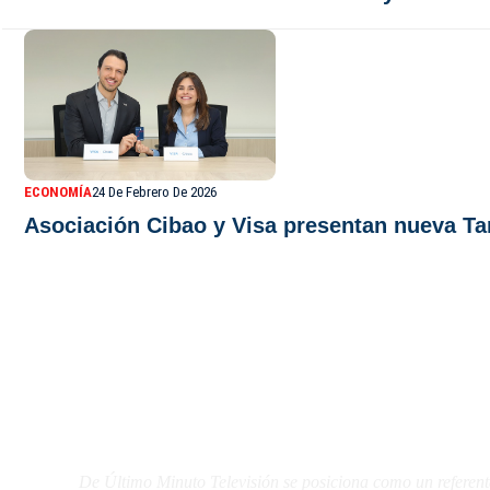
ECONOMÍA
24 De Febrero De 2026
Asociación Cibao y Visa presentan nueva Tar
De Último Minuto TV
De Último Minuto Televisión se posiciona como un referent