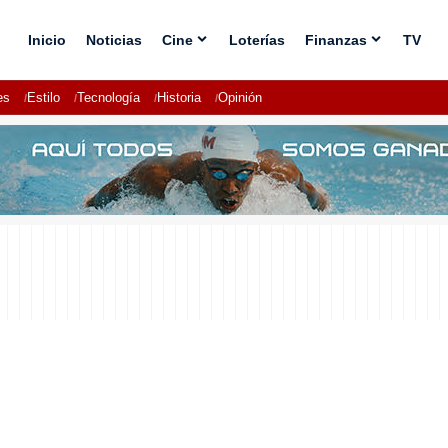
Inicio
Noticias
Cine
Loterías
Finanzas
TV
es
Estilo
Tecnología
Historia
Opinión