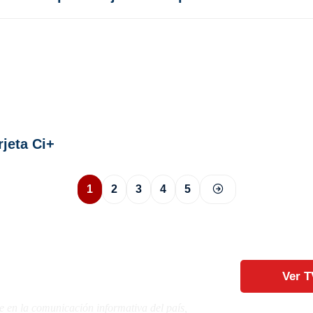
jeta Ci+
1
2
3
4
5
Ver T
e en la comunicación informativa del país,