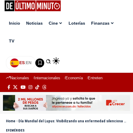
Inicio
Noticias
Cine
Loterías
Finanzas
TV
ES
|
EN
Nacionales
Internacionales
Economía
Entretenimiento
Deport
Home
-
Día Mundial del Lupus: Visibilizando una enfermedad silenciosa y complicada
EFEMÉRIDES