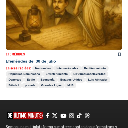
EFEMÉRIDES
Efemérides del 30 de julio
Enlaces rápidos:
Nacionales
Internacionales
Deultimominuto
República Dominicana
Entretenimiento
ElPeriódicodelaVerdad
Deportes
Estilo
Economía
Estados Unidos
Luis Abinader
Béisbol
portada
Grandes Ligas
MLB
Somos una multiplataforma que ofrece contenidos informativos y