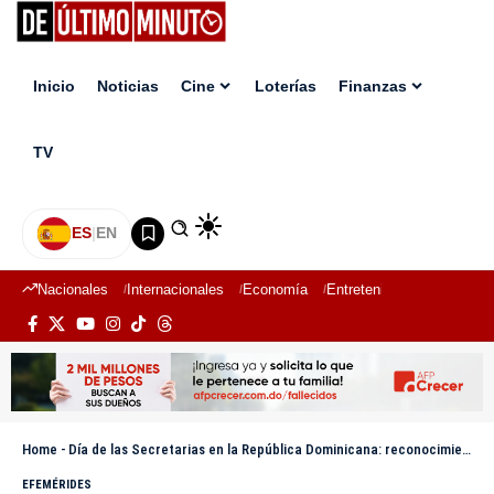
Inicio
Noticias
Cine
Loterías
Finanzas
TV
ES
|
EN
Nacionales
Internacionales
Economía
Entretenimiento
Deport
Home
-
Día de las Secretarias en la República Dominicana: reconocimiento a una labor esencial
EFEMÉRIDES