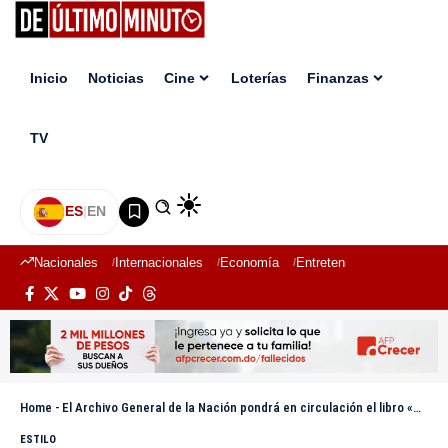
Inicio
Noticias
Cine
Loterías
Finanzas
TV
ES
|
EN
Nacionales
Internacionales
Economía
Entretenimiento
Deport
Home
-
El Archivo General de la Nación pondrá en circulación el libro «Con la Palabra de Dios»
ESTILO