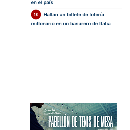
en el país
Hallan un billete de lotería
millonario en un basurero de Italia