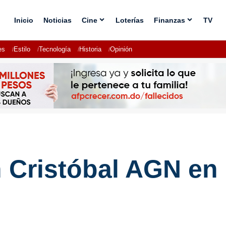
Inicio
Noticias
Cine
Loterías
Finanzas
TV
es
Estilo
Tecnología
Historia
Opinión
n Cristóbal AGN en