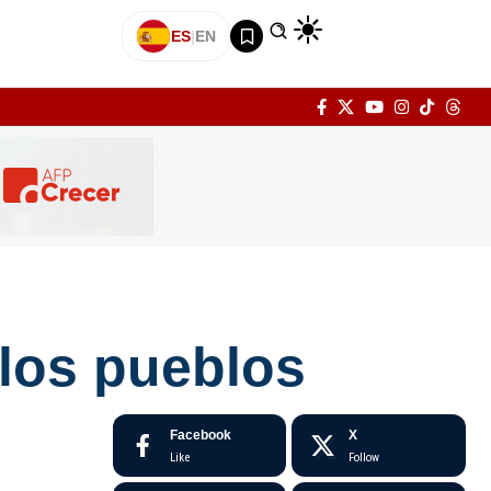
ES
|
EN
 los pueblos
Facebook
X
Like
Follow