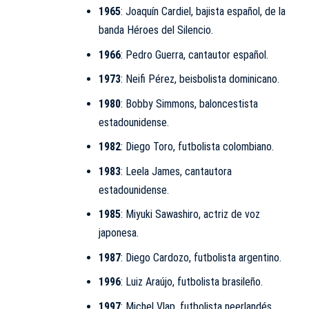
1965
:
Joaquín Cardiel
, bajista español, de la
banda Héroes del Silencio.
1966
: Pedro Guerra, cantautor español.
1973
:
Neifi Pérez
, beisbolista dominicano.
1980
: Bobby Simmons, baloncestista
estadounidense.
1982
: Diego Toro, futbolista colombiano.
1983
: Leela James, cantautora
estadounidense.
1985
: Miyuki Sawashiro, actriz de voz
japonesa.
1987
: Diego Cardozo, futbolista argentino.
1996
: Luiz Araújo, futbolista brasileño.
1997
: Michel Vlap, futbolista neerlandés.