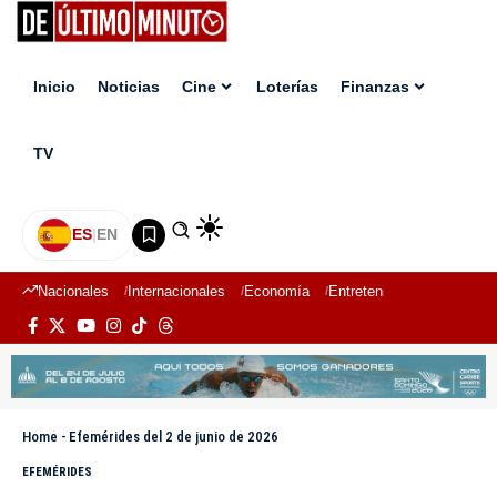
Inicio
Noticias
Cine
Loterías
Finanzas
TV
ES
|
EN
Nacionales
Internacionales
Economía
Entretenimiento
Deport
Home
-
Efemérides del 2 de junio de 2026
EFEMÉRIDES