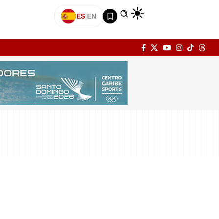
ES
|
EN