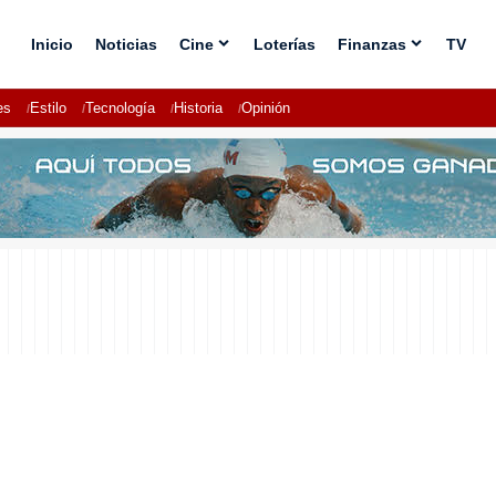
Inicio
Noticias
Cine
Loterías
Finanzas
TV
es
Estilo
Tecnología
Historia
Opinión