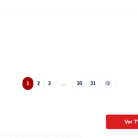
1
2
3
…
30
31
Ver T
e en la comunicación informativa del país,