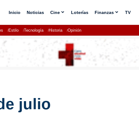
Inicio
Noticias
Cine
Loterías
Finanzas
TV
es
Estilo
Tecnología
Historia
Opinión
e julio