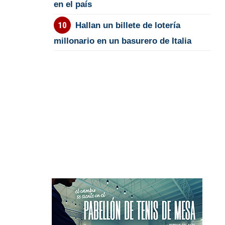
en el país
Hallan un billete de lotería
millonario en un basurero de Italia