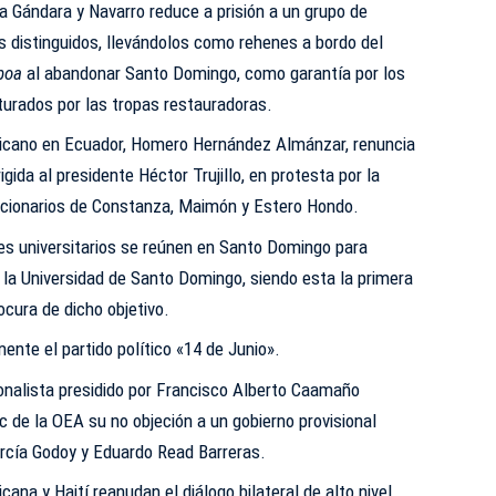
a Gándara y Navarro reduce a prisión a un grupo de
 distinguidos, llevándolos como rehenes a bordo del
boa
al abandonar Santo Domingo, como garantía por los
turados por las tropas restauradoras.
icano en Ecuador, Homero Hernández Almánzar, renuncia
igida al presidente Héctor Trujillo, en protesta por la
icionarios de Constanza, Maimón y Estero Hondo.
s universitarios se reúnen en Santo Domingo para
a Universidad de Santo Domingo, siendo esta la primera
ocura de dicho objetivo.
nte el partido político «14 de Junio».
onalista presidido por Francisco Alberto Caamaño
 de la OEA su no objeción a un gobierno provisional
rcía Godoy y Eduardo Read Barreras.
ana y Haití reanudan el diálogo bilateral de alto nivel