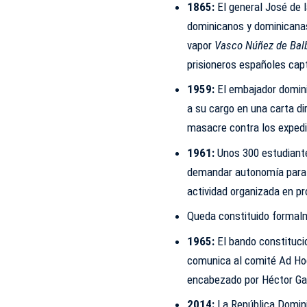
1865:
El general José de l
dominicanos y dominicanas
vapor
Vasco Núñez de Bal
prisioneros españoles cap
1959:
El embajador domin
a su cargo en una carta dir
masacre contra los exped
1961:
Unos 300 estudiante
demandar autonomía para l
actividad organizada en pr
Queda constituido formalme
1965:
El bando constituci
comunica al comité Ad Hoc
encabezado por Héctor Ga
2014:
La República Dominic