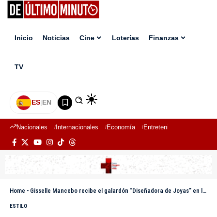
Inicio
Noticias
Cine
Loterías
Finanzas
TV
ES
|
EN
Nacionales
Internacionales
Economía
Entretenimiento
Deport
Home
-
Gisselle Mancebo recibe el galardón “Diseñadora de Joyas” en los Premios a la Moda Dominicana 2025
ESTILO