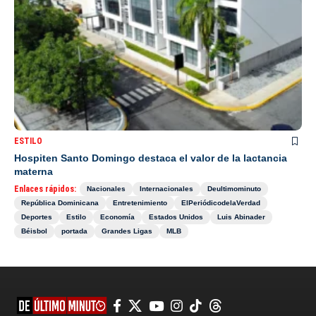
ESTILO
Hospiten Santo Domingo destaca el valor de la lactancia
materna
Enlaces rápidos:
Nacionales
Internacionales
Deultimominuto
República Dominicana
Entretenimiento
ElPeriódicodelaVerdad
Deportes
Estilo
Economía
Estados Unidos
Luis Abinader
Béisbol
portada
Grandes Ligas
MLB