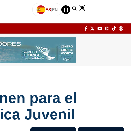
ES
|
EN
nen para el
ica Juvenil