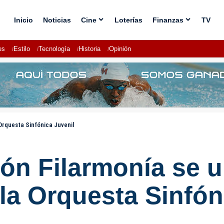
Inicio
Noticias
Cine
Loterías
Finanzas
TV
es
Estilo
Tecnología
Historia
Opinión
Orquesta Sinfónica Juvenil
ón Filarmonía se u
la Orquesta Sinfón