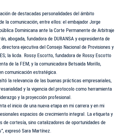
ipación de destacadas personalidades del ámbito
 de la comunicación, entre ellos: el embajador Jorge
epública Dominicana ante la Corte Permanente de Arbitraje
Durán, abogada, fundadora de DURANSA y expresidenta de
, directora ejecutiva del Consejo Nacional de Provisiones y
S; la licda. Rossy Escotto, fundadora de Rossy Escotto
enta de la FEM; y la comunicadora Betsaida Morillo,
 en comunicación estratégica.
altó la relevancia de las buenas prácticas empresariales,
resarialidad y la vigencia del protocolo como herramienta
liderazgo y la proyección profesional.
ta el inicio de una nueva etapa en mi carrera y en mi
esionales espacios de crecimiento integral. La etiqueta y
s de cortesía, sino catalizadores de oportunidades de
s”, expresó Sara Martínez.