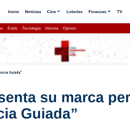
Inicio
Noticias
Cine
Loterías
Finanzas
TV
es
Estilo
Tecnología
Historia
Opinión
encia Guiada”
senta su marca per
cia Guiada”