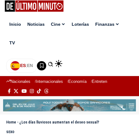
Inicio
Noticias
Cine
Loterías
Finanzas
TV
ES
|
EN
Nacionales
Internacionales
Economía
Entretenimiento
Deport
Home
-
¿Los días lluviosos aumentan el deseo sexual?
SEXO