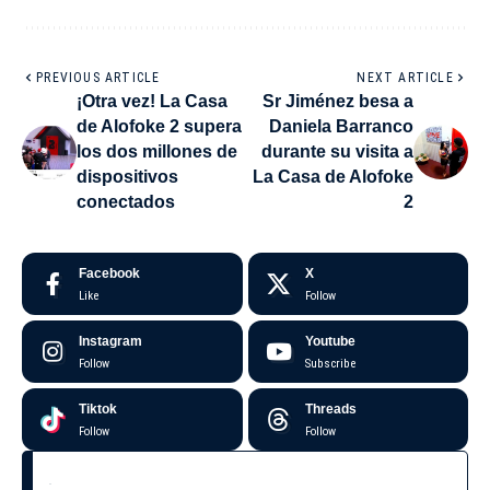
PREVIOUS ARTICLE
NEXT ARTICLE
¡Otra vez! La Casa
Sr Jiménez besa a
de Alofoke 2 supera
Daniela Barranco
los dos millones de
durante su visita a
dispositivos
La Casa de Alofoke
conectados
2
Facebook
X
Like
Follow
Instagram
Youtube
Follow
Subscribe
Tiktok
Threads
Follow
Follow