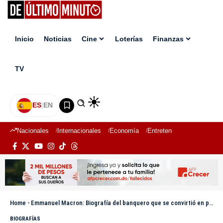
Inicio
Noticias
Cine
Loterías
Finanzas
TV
ES
|
EN
Nacionales
Internacionales
Economía
Entretenimiento
Deport
Home
-
Emmanuel Macron: Biografía del banquero que se convirtió en presidente de Francia
BIOGRAFÍAS