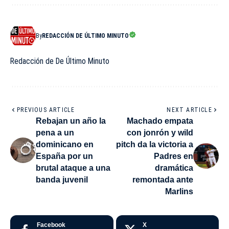
By
REDACCIÓN DE ÚLTIMO MINUTO
Redacción de De Último Minuto
PREVIOUS ARTICLE
NEXT ARTICLE
Rebajan un año la
Machado empata
pena a un
con jonrón y wild
dominicano en
pitch da la victoria a
España por un
Padres en
brutal ataque a una
dramática
banda juvenil
remontada ante
Marlins
Facebook
X