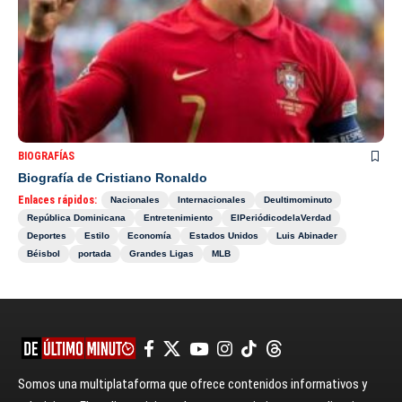
BIOGRAFÍAS
Biografía de Cristiano Ronaldo
Enlaces rápidos:
Nacionales
Internacionales
Deultimominuto
República Dominicana
Entretenimiento
ElPeriódicodelaVerdad
Deportes
Estilo
Economía
Estados Unidos
Luis Abinader
Béisbol
portada
Grandes Ligas
MLB
Somos una multiplataforma que ofrece contenidos informativos y