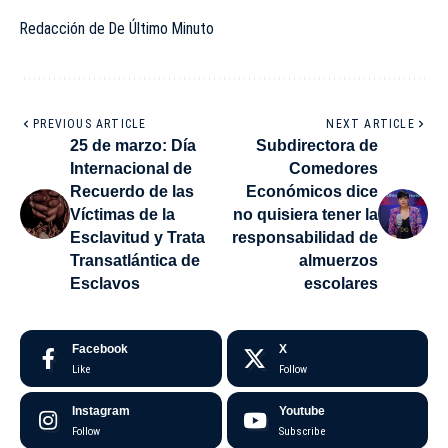
Redacción de De Último Minuto
PREVIOUS ARTICLE
NEXT ARTICLE
25 de marzo: Día
Subdirectora de
Internacional de
Comedores
Recuerdo de las
Económicos dice
Víctimas de la
no quisiera tener la
Esclavitud y Trata
responsabilidad de
Transatlántica de
almuerzos
Esclavos
escolares
Facebook
X
Like
Follow
Instagram
Youtube
Follow
Subscribe