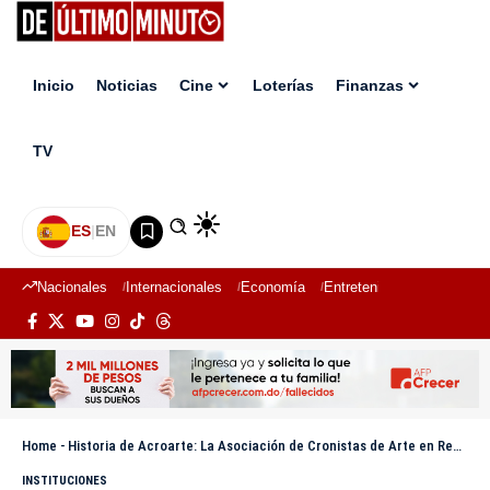
Inicio
Noticias
Cine
Loterías
Finanzas
TV
ES
|
EN
Nacionales
Internacionales
Economía
Entretenimiento
Deport
Home
-
Historia de Acroarte: La Asociación de Cronistas de Arte en República Dominicana
INSTITUCIONES