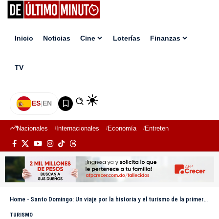
Inicio
Noticias
Cine
Loterías
Finanzas
TV
ES
|
EN
Nacionales
Internacionales
Economía
Entretenimiento
Deport
Home
-
Santo Domingo: Un viaje por la historia y el turismo de la primera ciudad de América
TURISMO