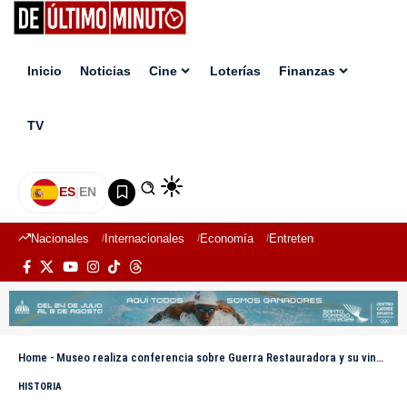
Inicio
Noticias
Cine
Loterías
Finanzas
TV
ES
|
EN
Nacionales
Internacionales
Economía
Entretenimiento
Deport
Home
-
Museo realiza conferencia sobre Guerra Restauradora y su vinculación con el Himno Nacional Dominicano
HISTORIA