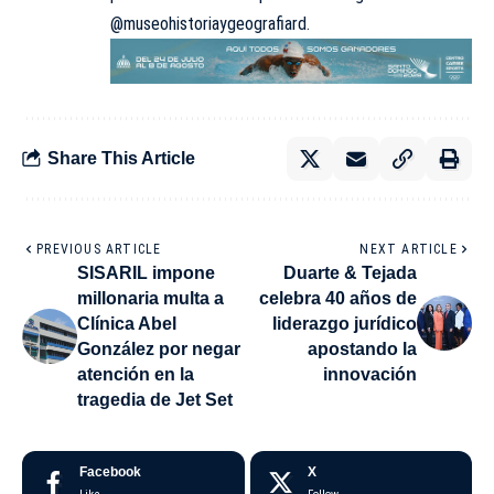
@museohistoriaygeografiard.
Share This Article
PREVIOUS ARTICLE
NEXT ARTICLE
SISARIL impone
Duarte & Tejada
millonaria multa a
celebra 40 años de
Clínica Abel
liderazgo jurídico
González por negar
apostando la
atención en la
innovación
tragedia de Jet Set
Facebook
X