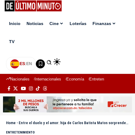
Inicio
Noticias
Cine
Loterías
Finanzas
TV
ES
|
EN
Nacionales
Internacionales
Economía
Entretenimiento
Deport
Home
-
Entre el duelo y el amor: hija de Carlos Batista Matos sorprende al anunciar su boda en Miami
ENTRETENIMIENTO