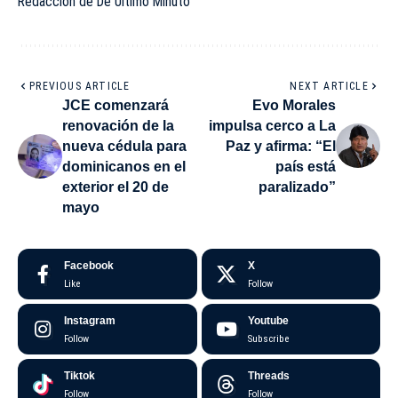
Redacción de De Último Minuto
PREVIOUS ARTICLE
NEXT ARTICLE
JCE comenzará
Evo Morales
renovación de la
impulsa cerco a La
nueva cédula para
Paz y afirma: “El
dominicanos en el
país está
exterior el 20 de
paralizado”
mayo
Facebook
X
Like
Follow
Instagram
Youtube
Follow
Subscribe
Tiktok
Threads
Follow
Follow