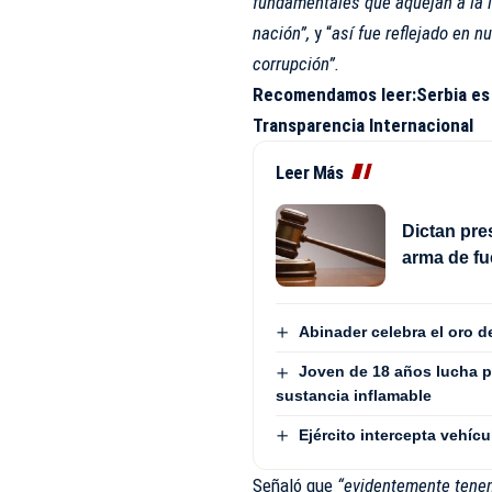
fundamentales que aquejan a la l
nación”,
y “
así fue reflejado en n
corrupción”.
Recomendamos leer:
Serbia es
Transparencia Internacional
Leer Más
Dictan pre
arma de fu
Abinader celebra el oro 
Joven de 18 años lucha p
sustancia inflamable
Ejército intercepta vehí
Señaló que
“evidentemente tenem