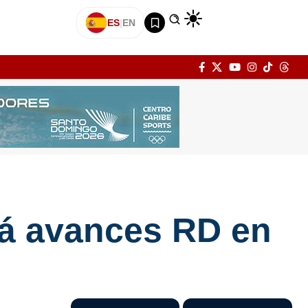
ES
|
EN
rá avances RD en