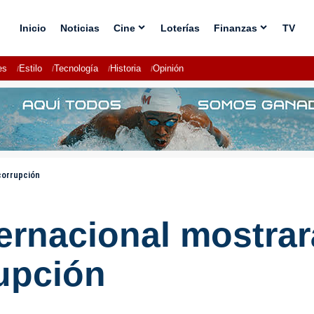
Inicio
Noticias
Cine
Loterías
Finanzas
TV
es
Estilo
Tecnología
Historia
Opinión
corrupción
ternacional mostra
rupción