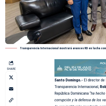
Transparencia Internacional mostrará avances RD en lucha con
SHARE
Santo Domingo.-
El director de
Transparencia
Internacional
,
Rob
República Dominicana “
ha hecho 
corrupción y la defensa de los va