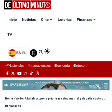
Inicio
Noticias
Cine
Loterías
Finanzas
TV
ES
|
EN
Nacionales
Internacionales
Economía
Entretenimiento
Deport
Home
-
Víctor Atallah propone priorizar salud mental y debatir costo de medicamentos
NACIONALES