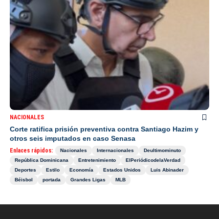
NACIONALES
Corte ratifica prisión preventiva contra Santiago Hazim y
otros seis imputados en caso Senasa
Enlaces rápidos:
Nacionales
Internacionales
Deultimominuto
República Dominicana
Entretenimiento
ElPeriódicodelaVerdad
Deportes
Estilo
Economía
Estados Unidos
Luis Abinader
Béisbol
portada
Grandes Ligas
MLB