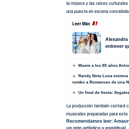
la música y las raíces culturales
una puesta en escena concebida p
Leer Más
Alexandra 
entrever q
Muere a los 85 años Anto
Randy Nota Loca estrena
rumbo a Romances de una No
Un final de fiesta: Ilega
La producción también contará co
musicales preparadas para esta c
Recomendamos leer:
Amaury
un reto artístico y espiritual