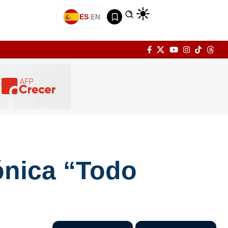
ES
|
EN
ónica “Todo