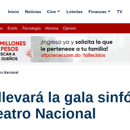
Inicio
Noticias
Cine
Loterías
Finanzas
TV
es
Estilo
Tecnología
Historia
Opinión
ro Nacional
evará la gala sinf
eatro Nacional