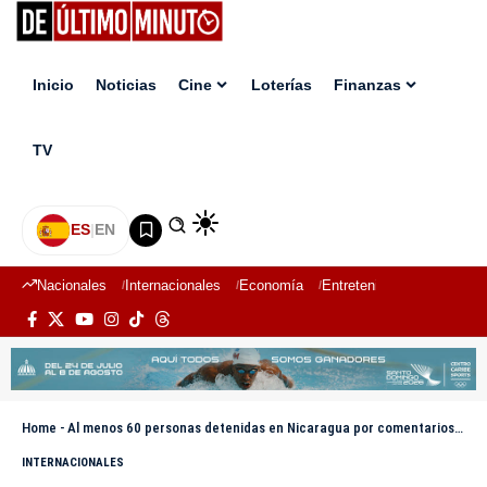
Inicio
Noticias
Cine
Loterías
Finanzas
TV
ES
|
EN
Nacionales
Internacionales
Economía
Entretenimiento
Deport
Home
-
Al menos 60 personas detenidas en Nicaragua por comentarios tras la captura de Maduro
INTERNACIONALES