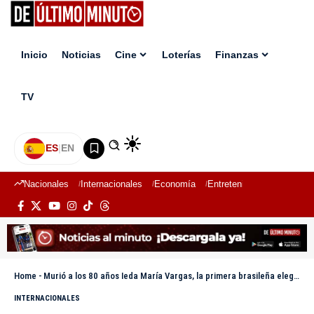
Inicio
Noticias
Cine
Loterías
Finanzas
TV
ES
|
EN
Nacionales
Internacionales
Economía
Entretenimiento
Deport
Home
-
Murió a los 80 años Ieda María Vargas, la primera brasileña elegida Miss Universo
INTERNACIONALES