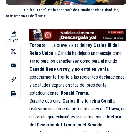
Carlos III reafirma la soberanía de Canadá en visita histórica,
ante amenazas de Trump
SHARE
Toronto
.
— La breve visita del
rey
Carlos III
del
Reino Unido
a Canadá ha dejado un mensaje claro
tanto para los canadienses como para el mundo:
Canadá tiene un rey, y no está en venta
,
especialmente frente a las recientes declaraciones
y actitudes expansionistas del presidente
estadounidense,
Donald Trump
.
Durante dos días,
Carlos III
y
la reina Camila
realizaron una serie de actos oficiales en Ottawa, en
una visita que culminó este martes con la
lectura
del Discurso del Trono en el Senado