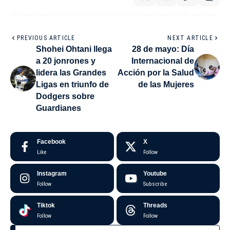
PREVIOUS ARTICLE
NEXT ARTICLE
Shohei Ohtani llega
28 de mayo: Día
a 20 jonrones y
Internacional de
lidera las Grandes
Acción por la Salud
Ligas en triunfo de
de las Mujeres
Dodgers sobre
Guardianes
Facebook
X
Like
Follow
Instagram
Youtube
Follow
Subscribe
Tiktok
Threads
Follow
Follow