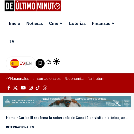
Inicio
Noticias
Cine
Loterías
Finanzas
TV
ES
|
EN
Nacionales
Internacionales
Economía
Entretenimiento
Deport
Home
-
Carlos III reafirma la soberanía de Canadá en visita histórica, ante amenazas de Trump
INTERNACIONALES