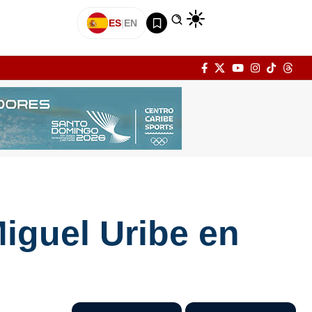
ES
|
EN
iguel Uribe en