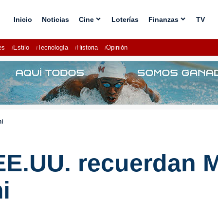
Inicio
Noticias
Cine
Loterías
Finanzas
TV
es
Estilo
Tecnología
Historia
Opinión
mi
EE.UU. recuerdan M
i