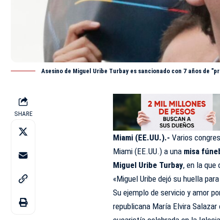
Asesino de Miguel Uribe Turbay es sancionado con 7 años de "pri
SHARE
Miami (EE.UU.).-
Varios congre
Miami (EE.UU.) a una
misa fúne
Miguel Uribe Turbay
, en la que
«Miguel Uribe dejó su huella par
Su ejemplo de servicio y amor por
republicana María Elvira Salazar
eucaristía celebrada en la Igles