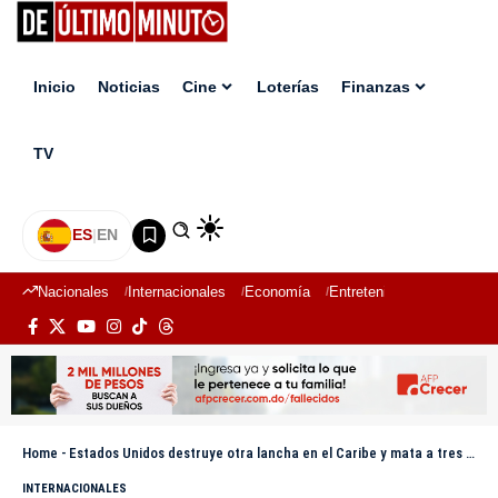
Inicio
Noticias
Cine
Loterías
Finanzas
TV
ES
|
EN
Nacionales
Internacionales
Economía
Entretenimiento
Deport
Home
-
Estados Unidos destruye otra lancha en el Caribe y mata a tres tripulantes en la operación
INTERNACIONALES