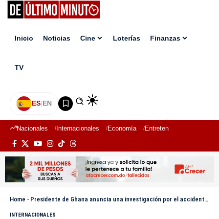
Inicio
Noticias
Cine
Loterías
Finanzas
TV
ES
|
EN
Nacionales
Internacionales
Economía
Entretenimiento
Deport
Home
-
Presidente de Ghana anuncia una investigación por el accidente aéreo que dejó ocho muertos
INTERNACIONALES