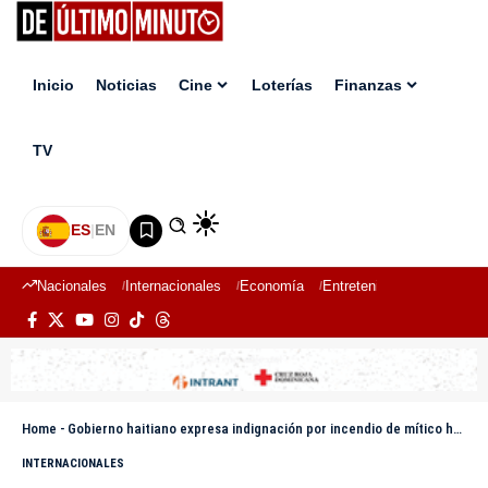
Inicio
Noticias
Cine
Loterías
Finanzas
TV
ES
|
EN
Nacionales
Internacionales
Economía
Entretenimiento
Deport
Home
-
Gobierno haitiano expresa indignación por incendio de mítico hotel a manos de pandilleros
INTERNACIONALES