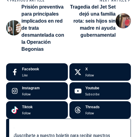
PREVIOUS ARTICLE
NEXT ARTICLE
Prisión preventiva
Tragedia del Jet Set
para principales
dejó una familia
implicados en red
rota: seis hijos sin
de trata
madre ni ayuda
desmantelada con
gubernamental
la Operación
Begonias
Facebook
X
Like
Follow
Instagram
Youtube
Follow
Subscribe
Tiktok
Threads
Follow
Follow
¡Suscríbete a nuestro boletín para recibir nuestros