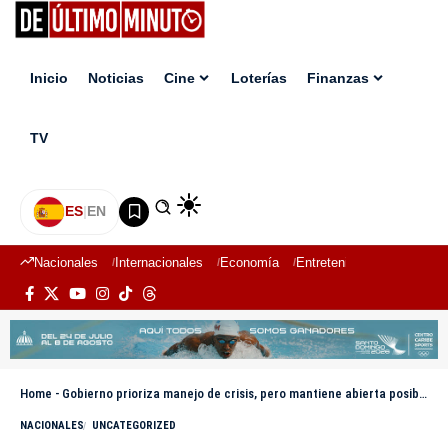
Inicio
Noticias
Cine
Loterías
Finanzas
TV
ES
|
EN
Nacionales
Internacionales
Economía
Entretenimiento
Deport
Home
-
Gobierno prioriza manejo de crisis, pero mantiene abierta posibilidad de reforma fiscal
NACIONALES
UNCATEGORIZED