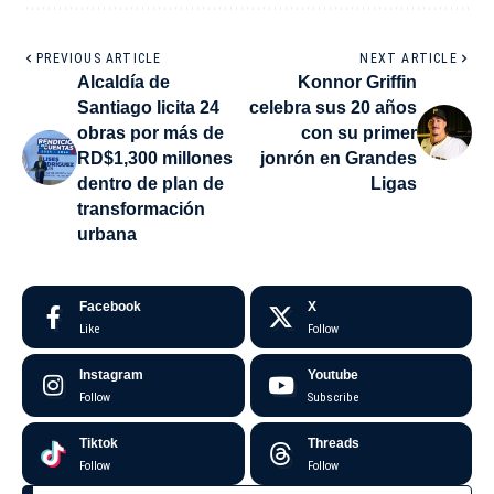
PREVIOUS ARTICLE
NEXT ARTICLE
Alcaldía de
Konnor Griffin
Santiago licita 24
celebra sus 20 años
obras por más de
con su primer
RD$1,300 millones
jonrón en Grandes
dentro de plan de
Ligas
transformación
urbana
Facebook
X
Like
Follow
Instagram
Youtube
Follow
Subscribe
Tiktok
Threads
Follow
Follow