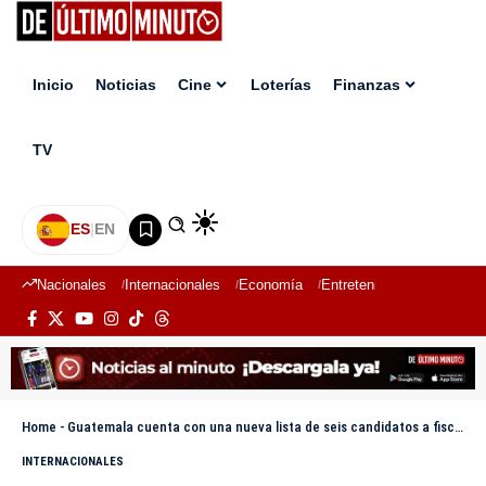
Inicio
Noticias
Cine
Loterías
Finanzas
TV
ES
|
EN
Nacionales
Internacionales
Economía
Entretenimiento
Deport
Home
-
Guatemala cuenta con una nueva lista de seis candidatos a fiscal general tras orden judicial
INTERNACIONALES