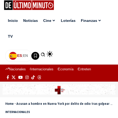
Inicio
Noticias
Cine
Loterías
Finanzas
TV
ES
|
EN
Nacionales
Internacionales
Economía
Entretenimiento
Deport
Home
-
Acusan a hombre en Nueva York por delito de odio tras golpear a una musulmana en el metro
INTERNACIONALES