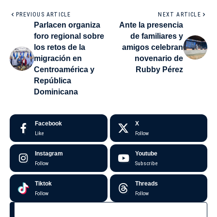
PREVIOUS ARTICLE
NEXT ARTICLE
Parlacen organiza
Ante la presencia
foro regional sobre
de familiares y
los retos de la
amigos celebran
migración en
novenario de
Centroamérica y
Rubby Pérez
República
Dominicana
Facebook
X
Like
Follow
Instagram
Youtube
Follow
Subscribe
Tiktok
Threads
Follow
Follow