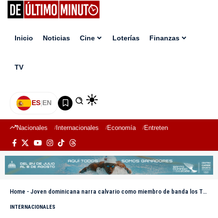
Inicio
Noticias
Cine
Loterías
Finanzas
TV
ES
|
EN
Nacionales
Internacionales
Economía
Entretenimiento
Deport
Home
-
Joven dominicana narra calvario como miembro de banda los Trinitarios en España
INTERNACIONALES