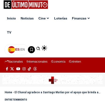
Inicio
Noticias
Cine
Loterías
Finanzas
TV
ES
|
EN
Nacionales
Internacionales
Economía
Entretenimiento
Deport
Home
-
El Chaval agradece a Santiago Matías por el apoyo que brinda a la bachata
ENTRETENIMIENTO