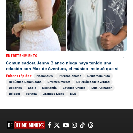
ENTRETENIMIENTO
Comunicadora Jenny Blanco niega haya tenido una
relación con Max de Aventura; el músico insinuó que si
Enlaces rápidos:
Nacionales
Internacionales
Deultimominuto
República Dominicana
Entretenimiento
ElPeriódicodelaVerdad
Deportes
Estilo
Economía
Estados Unidos
Luis Abinader
Béisbol
portada
Grandes Ligas
MLB