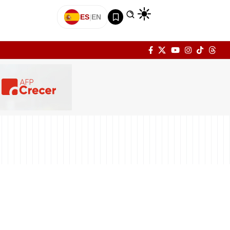
ES
|
EN