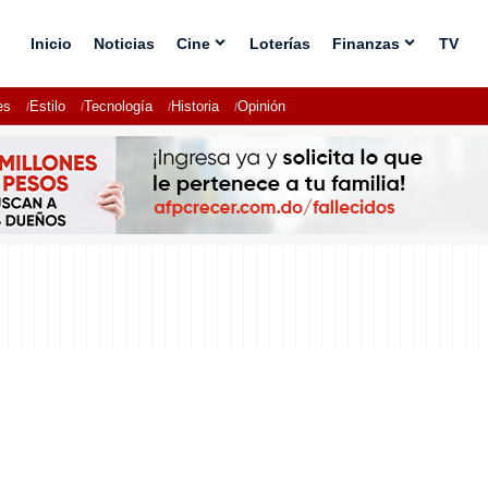
Inicio
Noticias
Cine
Loterías
Finanzas
TV
es
Estilo
Tecnología
Historia
Opinión