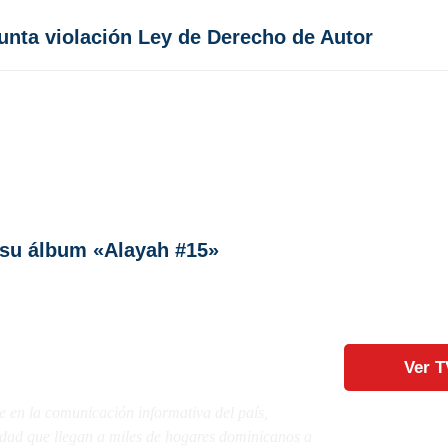
sunta violación Ley de Derecho de Autor
n su álbum «Alayah #15»
Ver T
e en la comunicación informativa del país,
lidad que llegan a miles de hogares dominicanos a