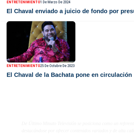
ENTRETENIMIENTO
1 De Marzo De 2024
El Chaval enviado a juicio de fondo por pre
ENTRETENIMIENTO
25 De Octubre De 2023
El Chaval de la Bachata pone en circulació
De Último Minuto TV
De Último Minuto Televisión se posiciona como un referent
destacándose por ofrecer contenidos variados y de alta ca