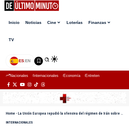
Inicio
Noticias
Cine
Loterías
Finanzas
TV
ES
|
EN
Nacionales
Internacionales
Economía
Entretenimiento
Deport
Home
-
La Unión Europea repudió la ofensiva del régimen de Irán sobre Kuwait
INTERNACIONALES